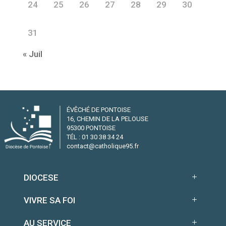
24
25
26
27
28
29
30
31
« Juil
ÉVÊCHÉ DE PONTOISE
16, CHEMIN DE LA PELOUSE
95300 PONTOISE
TÉL : 01 30 38 34 24
contact@catholique95.fr
DIOCESE
VIVRE SA FOI
AU SERVICE