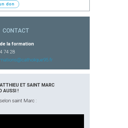
 un don
CONTACT
de la formation
24 74 28
rmations@catholique95.fr
ATTHIEU ET SAINT MARC
 AUSSI !
selon saint Marc :