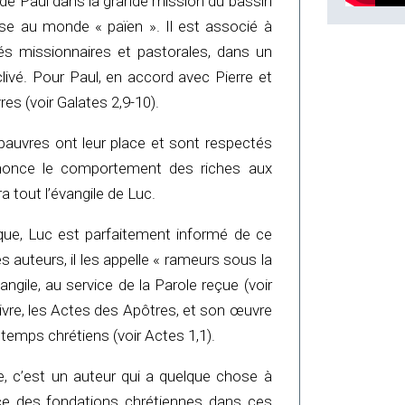
 Paul dans la grande mission du bassin
lise au monde « païen ». Il est associé à
ités missionnaires et pastorales, dans un
ivé. Pour Paul, en accord avec Pierre et
res (voir Galates 2,9-10).
pauvres ont leur place et sont respectés
dénonce le comportement des riches aux
a tout l’évangile de Luc.
ique, Luc est parfaitement informé de ce
es auteurs, il les appelle « rameurs sous la
vangile, au service de la Parole reçue (voir
 livre, les Actes des Apôtres, et son œuvre
 temps chrétiens (voir Actes 1,1).
, c’est un auteur qui a quelque chose à
nce des fondations chrétiennes dans ces