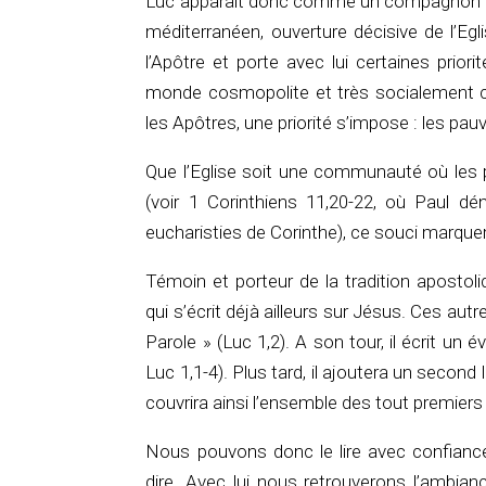
Luc apparaît donc comme un compagnon de
méditerranéen, ouverture décisive de l’Eg
l’Apôtre et porte avec lui certaines prior
monde cosmopolite et très socialement cl
les Apôtres, une priorité s’impose : les pauv
Que l’Eglise soit une communauté où les 
(voir 1 Corinthiens 11,20-22, où Paul 
eucharisties de Corinthe), ce souci marquer
Témoin et porteur de la tradition apostol
qui s’écrit déjà ailleurs sur Jésus. Ces autr
Parole » (Luc 1,2). A son tour, il écrit un é
Luc 1,1-4). Plus tard, il ajoutera un second
couvrira ainsi l’ensemble des tout premiers
Nous pouvons donc le lire avec confiance
dire. Avec lui nous retrouverons l’ambia