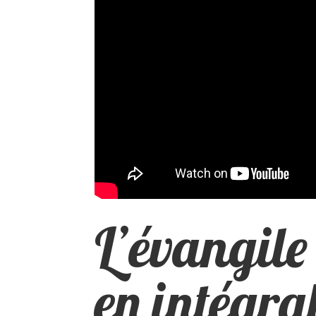
L’évangile
en intégral