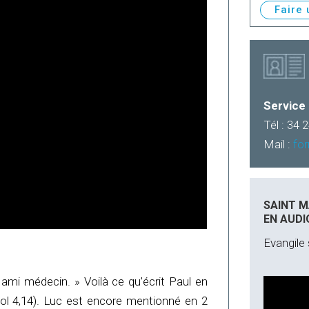
Faire
Service 
Tél : 34 
Mail :
fo
SAINT M
EN AUDIO
Evangile 
 ami médecin. » Voilà ce qu’écrit Paul en
Col 4,14). Luc est encore mentionné en 2