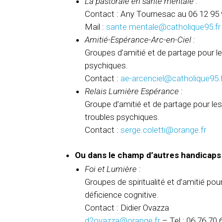
La pastorale en santé mentale :
Contact : Any Tournesac au 06 12 95 
Mail :
sante.mentale@catholique95.fr
Amitié-Espérance-Arc-en-Ciel :
Groupes d’amitié et de partage pour l
psychiques.
Contact :
ae-arcenciel@catholique95.
Relais Lumière Espérance
:
Groupe d’amitié et de partage pour le
troubles psychiques.
Contact :
serge.coletti@orange.fr
Ou dans le champ d’autres handicaps 
Foi et Lumière
:
Groupes de spiritualité et d’amitié po
déficience cognitive.
Contact : Didier Ovazza
d2ovazza@orange.fr
– Tel : 06 76 70 