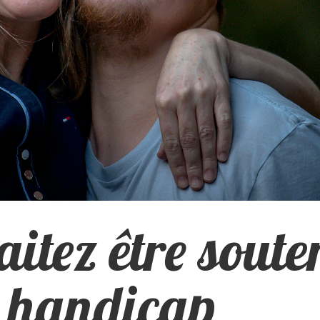
itez être soute
e handicap