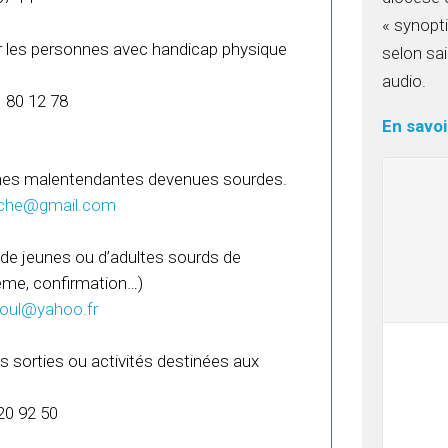
« synopti
our les personnes avec handicap physique
selon sai
audio.
 80 12 78
En savoi
onnes malentendantes devenues sourdes.
ioche@gmail.com
e jeunes ou d’adultes sourds de
ême, confirmation…)
roul@yahoo.fr
es sorties ou activités destinées aux
20 92 50