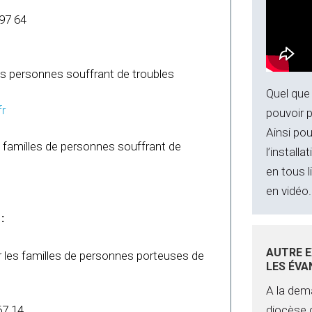
97 64
es personnes souffrant de troubles
Quel que
fr
pouvoir p
Ainsi po
s familles de personnes souffrant de
l’install
en tous l
en vidéo.
:
AUTRE E
ur les familles de personnes porteuses de
LES ÉVA
A la dem
diocèse d
67 14