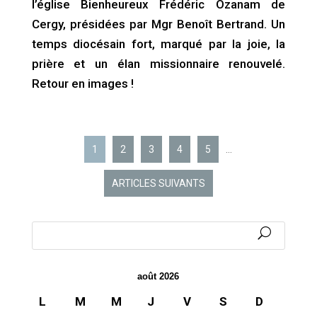
l’église Bienheureux Frédéric Ozanam de
Cergy, présidées par Mgr Benoît Bertrand. Un
temps diocésain fort, marqué par la joie, la
prière et un élan missionnaire renouvelé.
Retour en images !
1
2
3
4
5
…
ARTICLES SUIVANTS
août 2026
L
M
M
J
V
S
D