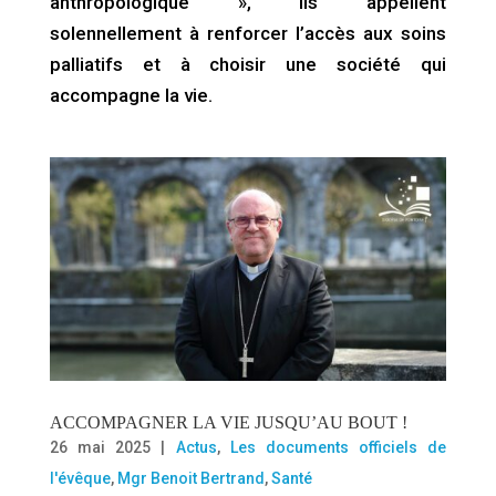
anthropologique », ils appellent
solennellement à renforcer l’accès aux soins
palliatifs et à choisir une société qui
accompagne la vie.
ACCOMPAGNER LA VIE JUSQU’AU BOUT !
26 mai 2025
|
Actus
,
Les documents officiels de
l'évêque
,
Mgr Benoit Bertrand
,
Santé