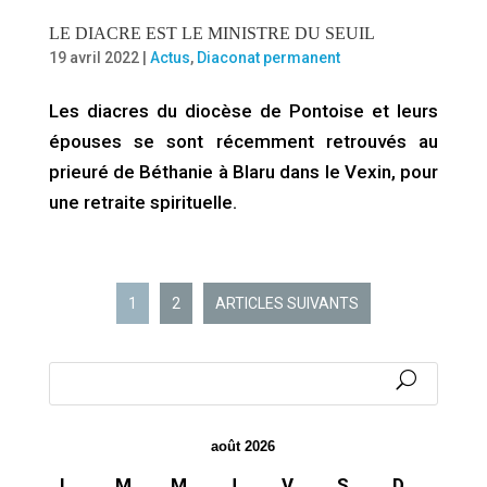
LE DIACRE EST LE MINISTRE DU SEUIL
19 avril 2022
|
Actus
,
Diaconat permanent
Les diacres du diocèse de Pontoise et leurs
épouses se sont récemment retrouvés au
prieuré de Béthanie à Blaru dans le Vexin, pour
une retraite spirituelle.
1
2
ARTICLES SUIVANTS
août 2026
L
M
M
J
V
S
D