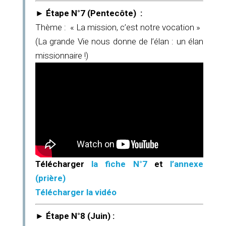
► Étape N°7 (Pentecôte) :
Thème :
« La mission, c’est notre vocation »
(La grande Vie nous donne de l’élan : un élan
missionnaire !)
Télécharger
la fiche N°7
et
l’annexe
(prière)
Télécharger la vidéo
►
Étape N°8 (Juin) :