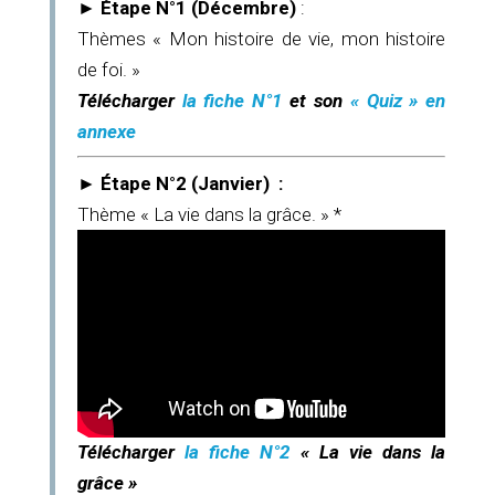
►
É
tape
N°1 (Décembre)
:
Thèmes « Mon histoire de vie, mon histoire
de foi. »
Télécharger
la fiche N°1
et son
« Quiz » en
annexe
►
Étape
N°2 (Janvier) :
Thème « La vie dans la grâce. » *
Télécharger
la fiche N°2
« La vie dans la
grâce »