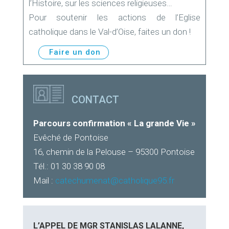
l’Histoire, sur les sciences religieuses…
Pour soutenir les actions de l’Eglise
catholique dans le Val-d’Oise, faites un don !
Faire un don
CONTACT
Parcours confirmation « La grande Vie »
Evêché de Pontoise
16, chemin de la Pelouse – 95300 Pontoise
Tél.: 01 30 38 90 08
Mail :
catechumenat@catholique95.fr
L’APPEL DE MGR STANISLAS LALANNE,