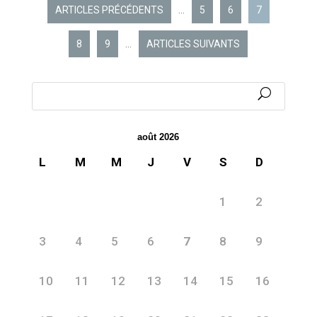
ARTICLES PRÉCÉDENTS
…
5
6
7
8
9
…
ARTICLES SUIVANTS
août 2026
L
M
M
J
V
S
D
1
2
3
4
5
6
7
8
9
10
11
12
13
14
15
16