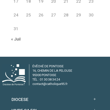
17
18
19
20
21
22
23
24
25
26
27
28
29
30
31
« Juil
ÉVÊCHÉ DE PONTOISE
16, CHEMIN DE LA PELOUSE
95300 PONTOISE
TÉL : 01 30 38 34 24
contact@catholique95.fr
DIOCESE