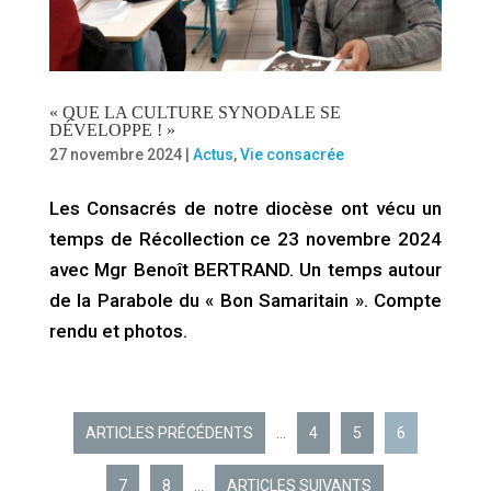
« QUE LA CULTURE SYNODALE SE
DÉVELOPPE ! »
27 novembre 2024
|
Actus
,
Vie consacrée
Les Consacrés de notre diocèse ont vécu un
temps de Récollection ce 23 novembre 2024
avec Mgr Benoît BERTRAND. Un temps autour
de la Parabole du « Bon Samaritain ». Compte
rendu et photos.
ARTICLES PRÉCÉDENTS
…
4
5
6
7
8
…
ARTICLES SUIVANTS