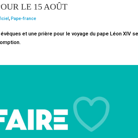
POUR LE 15 AOÛT
ficiel
,
Pape-france
 évêques et une prière pour le voyage du pape Léon XIV se
ssomption.