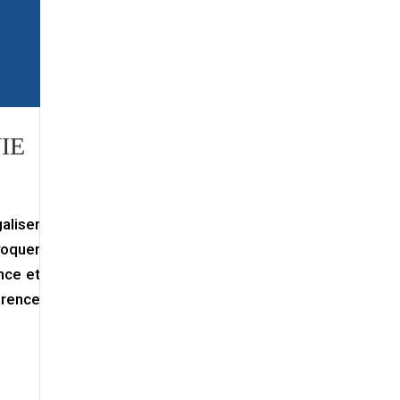
IE
aliser
ovoquer
nce et
érence