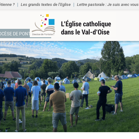
étienne ?
Les grands textes de l’Eglise
Lettre pastorale : Je suis avec vous
IOCÈSE DE PONTOISE