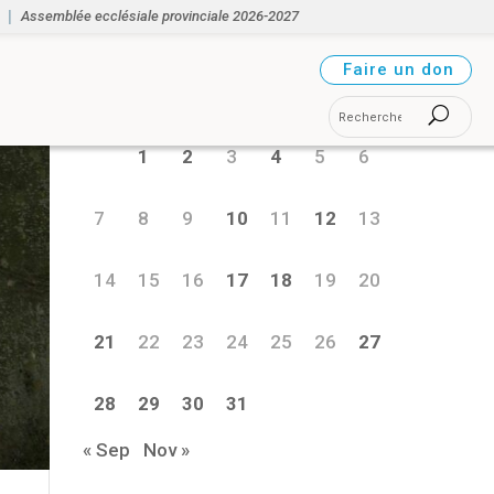
Assemblée ecclésiale provinciale 2026-2027
octobre 2024
Faire un don
L
M
M
J
V
S
D
1
2
3
4
5
6
7
8
9
10
11
12
13
14
15
16
17
18
19
20
21
22
23
24
25
26
27
28
29
30
31
« Sep
Nov »