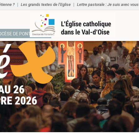
étienne ?
Les grands textes de l’Eglise
Lettre pastorale : Je suis avec vous
IOCÈSE DE PONTOISE