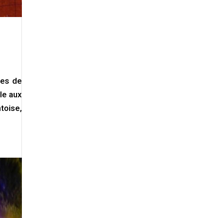
nes de
le aux
toise,