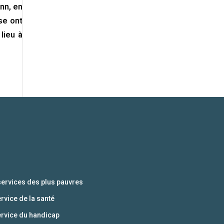
nn, en
se ont
lieu à
services des plus pauvres
ervice de la santé
ervice du handicap