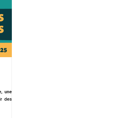
e, une
ir des