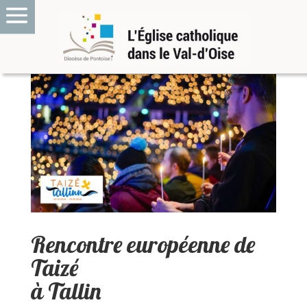
Rencontre européenne de
Taizé
à Tallin