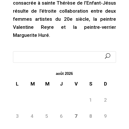
consacrée à sainte Thérèse de l’Enfant-Jésus
résulte de l’étroite collaboration entre deux
femmes artistes du 20e siècle, la peintre
Valentine Reyre et la peintre-verrier
Marguerite Huré.
août 2026
L
M
M
J
V
S
D
1
2
3
4
5
6
7
8
9