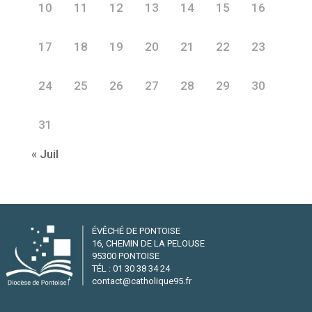
10
11
12
13
14
15
16
17
18
19
20
21
22
23
24
25
26
27
28
29
30
31
« Juil
ÉVÊCHÉ DE PONTOISE
16, CHEMIN DE LA PELOUSE
95300 PONTOISE
TÉL : 01 30 38 34 24
contact@catholique95.fr