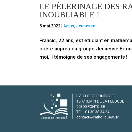
LE PÈLERINAGE DES R
INOUBLIABLE !
5 mai 2022
|
Actus
,
Jeunesse
Francis, 22 ans, est étudiant en mathéma
prière auprès du groupe Jeunesse Ermon
moi, il témoigne de ses engagements !
ÉVÊCHÉ DE PONTOISE
16, CHEMIN DE LA PELOUSE
95300 PONTOISE
TÉL : 01 30 38 34 24
contact@catholique95.fr