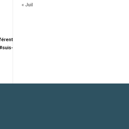
« Juil
férent
#suis-