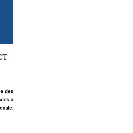
CT
ce des
ccès à
onale.