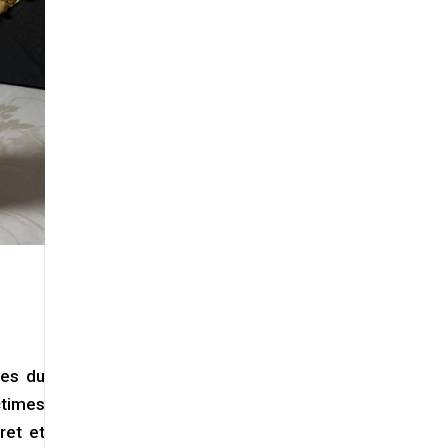
les du
ctimes
ret et