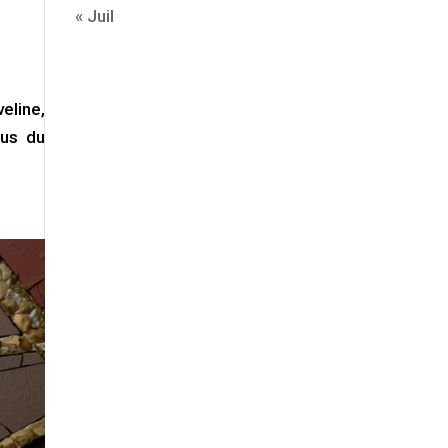
« Juil
eline,
ous du