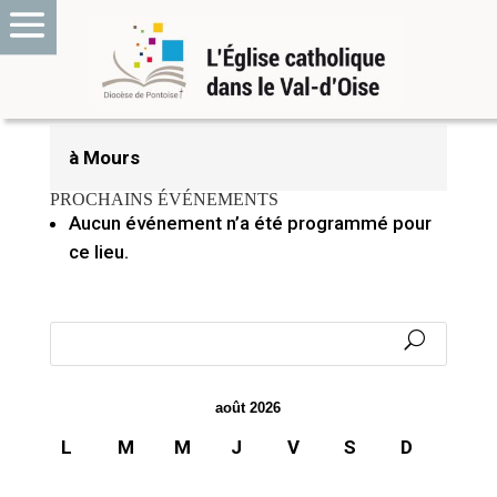
23 avril 2024
à Mours
PROCHAINS ÉVÉNEMENTS
Aucun événement n’a été programmé pour
ce lieu.
août 2026
L
M
M
J
V
S
D