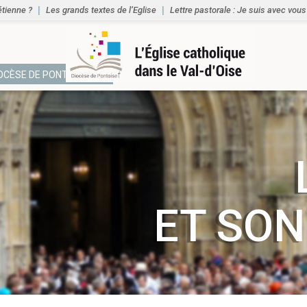
étienne ?
Les grands textes de l’Eglise
Lettre pastorale : Je suis avec vous
IOCÈSE DE PONTOISE
ET SON