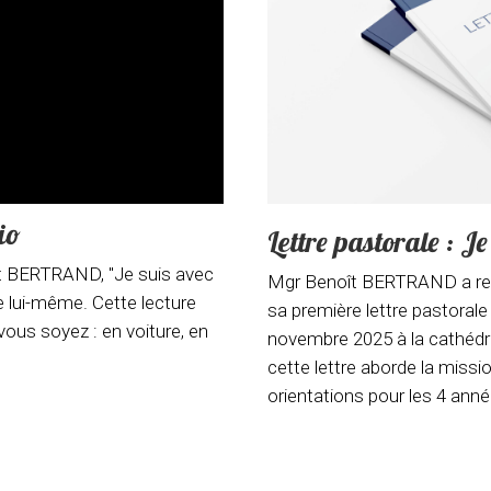
io
Lettre pastorale : J
ît BERTRAND, "Je suis avec
Mgr Benoît BERTRAND a remi
e lui-même. Cette lecture
sa première lettre pastorale
ous soyez : en voiture, en
novembre 2025 à la cathédral
cette lettre aborde la missio
orientations pour les 4 anné