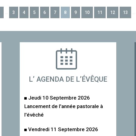
1
…
3
4
5
6
7
8
9
10
11
12
13
…
L’ AGENDA DE L’ÉVÊQUE
Jeudi 10 Septembre 2026
Lancement de l'année pastorale à
l'évêché
Vendredi 11 Septembre 2026