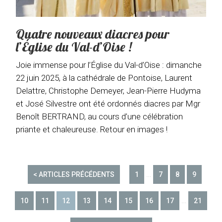
Quatre nouveaux diacres pour
l’Église du Val-d’Oise !
Joie immense pour l’Église du Val-d’Oise : dimanche
22 juin 2025, à la cathédrale de Pontoise, Laurent
Delattre, Christophe Demeyer, Jean-Pierre Hudyma
et José Silvestre ont été ordonnés diacres par Mgr
Benoît BERTRAND, au cours d’une célébration
priante et chaleureuse. Retour en images !
< ARTICLES PRÉCÉDENTS
1
…
7
8
9
10
11
12
13
14
15
16
17
…
21