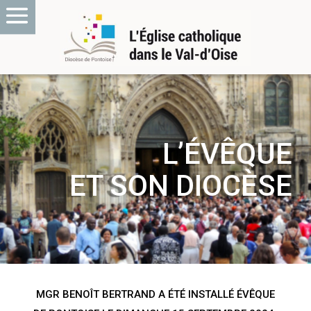
L’ÉVÊQUE
ET SON DIOCÈSE
MGR BENOÎT BERTRAND A ÉTÉ INSTALLÉ ÉVÊQUE