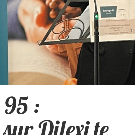
 95 :
sur Dilexi te