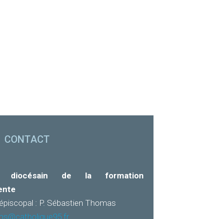
CONTACT
e diocésain de la formation
ente
épiscopal : P. Sébastien Thomas
ns@catholique95.fr