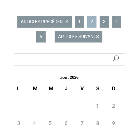
ARTICLES PRÉCÉDENTS
1
2
3
4
5
…
ARTICLES SUIVANTS
août 2026
L
M
M
J
V
S
D
1
2
3
4
5
6
7
8
9