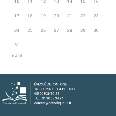
10
11
12
13
14
15
16
17
18
19
20
21
22
23
24
25
26
27
28
29
30
31
« Juil
ÉVÊCHÉ DE PONTOISE
16, CHEMIN DE LA PELOUSE
95300 PONTOISE
TÉL : 01 30 38 34 24
contact@catholique95.fr