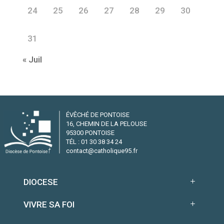
24
25
26
27
28
29
30
31
« Juil
ÉVÊCHÉ DE PONTOISE
16, CHEMIN DE LA PELOUSE
95300 PONTOISE
TÉL : 01 30 38 34 24
contact@catholique95.fr
DIOCESE
VIVRE SA FOI