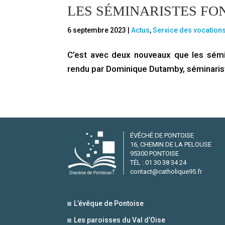
LES SÉMINARISTES FO
6 septembre 2023
|
Actus
,
Service des vocation
C’est avec deux nouveaux que les sémi
rendu par Dominique Dutamby, séminaris
ÉVÊCHÉ DE PONTOISE
16, CHEMIN DE LA PELOUSE
95300 PONTOISE
TÉL : 01 30 38 34 24
contact@catholique95.fr
L’évêque de Pontoise
Les paroisses du Val d’Oise