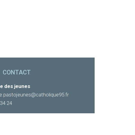
CONTACT
e des jeunes
re.pastojeunes@catholique95.fr
 34 24