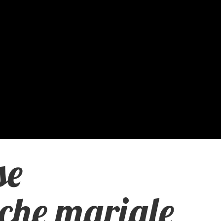
se
che mariale