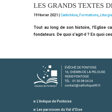
LES GRANDS TEXTES DE
19 février 2021
|
Catéchèse
,
Formations
,
Liturgi
Tout au long de son histoire, l’Eglise c
fondateurs. De quoi s’agit-il ? En quoi ce
ÉVÊCHÉ DE PONTOISE
16, CHEMIN DE LA PELOUSE
95300 PONTOISE
TÉL : 01 30 38 34 24
contact@catholique95.fr
L’évêque de Pontoise
Les paroisses du Val d’Oise