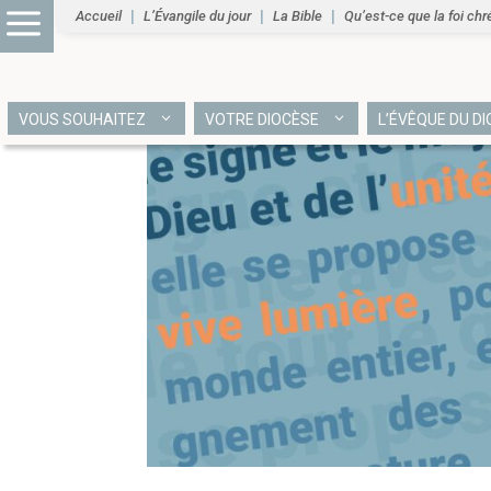
Accueil
L’Évangile du jour
La Bible
Qu’est-ce que la foi chr
VOUS SOUHAITEZ
VOTRE DIOCÈSE
L’ÉVÊQUE DU D