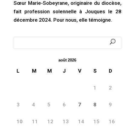
Sœur Marie-Sobeyrane, originaire du diocèse,
fait profession solennelle à Jouques le 28
décembre 2024. Pour nous, elle témoigne.
août 2026
L
M
M
J
V
S
D
1
2
3
4
5
6
7
8
9
10
11
12
13
14
15
16