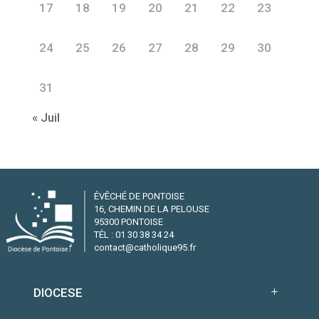
17
18
19
20
21
22
23
24
25
26
27
28
29
30
31
« Juil
ÉVÊCHÉ DE PONTOISE
16, CHEMIN DE LA PELOUSE
95300 PONTOISE
TÉL : 01 30 38 34 24
contact@catholique95.fr
DIOCESE