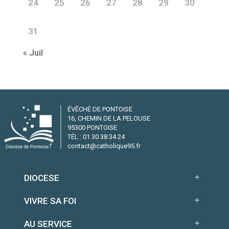
24
25
26
27
28
29
30
31
« Juil
ÉVÊCHÉ DE PONTOISE
16, CHEMIN DE LA PELOUSE
95300 PONTOISE
TÉL : 01 30 38 34 24
contact@catholique95.fr
DIOCESE
VIVRE SA FOI
AU SERVICE