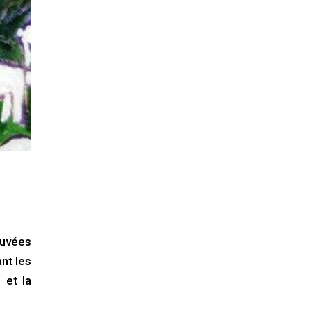
ouvées
nt les
 et la