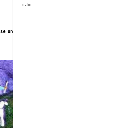
« Juil
sse un