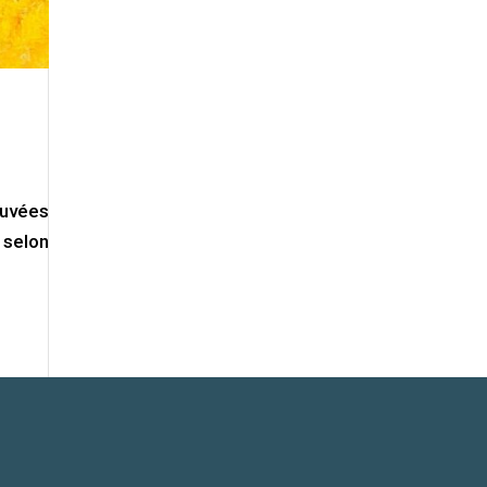
ouvées
 selon