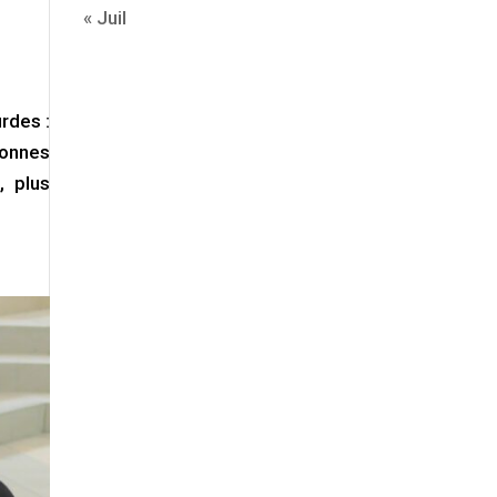
« Juil
rdes :
sonnes
, plus