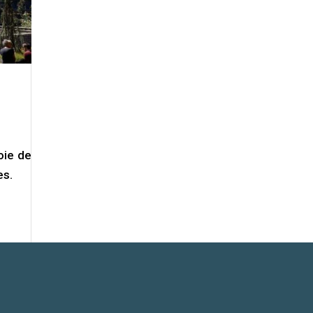
oie de
es.