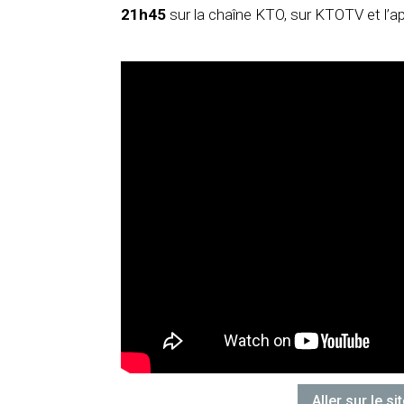
21h45
sur la chaîne KTO, sur KTOTV et l’a
Aller sur le s