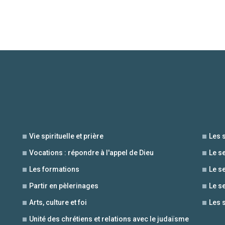
Vie spirituelle et prière
Les 
Vocations : répondre à l'appel de Dieu
Le s
Les formations
Le s
Partir en pèlerinages
Le s
Arts, culture et foi
Les 
Unité des chrétiens et relations avec le judaïsme