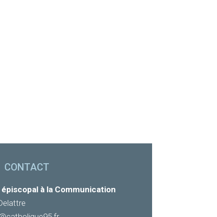
CONTACT
 épiscopal à la Communication
Delattre
e@catholique95.fr