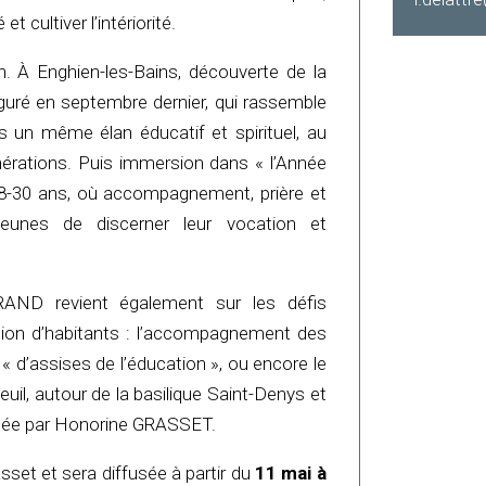
t cultiver l’intériorité.
. À Enghien-les-Bains, découverte de la
uguré en septembre dernier, qui rassemble
s un même élan éducatif et spirituel, au
énérations. Puis immersion dans « l’Année
 18-30 ans, où accompagnement, prière et
eunes de discerner leur vocation et
TRAND revient également sur les défis
llion d’habitants : l’accompagnement des
 d’assises de l’éducation », ou encore le
euil, autour de la basilique Saint-Denys et
ntée par Honorine GRASSET.
set et sera diffusée à partir du
11 mai à