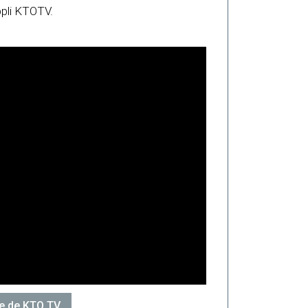
ppli KTOTV.
ite de KTO TV