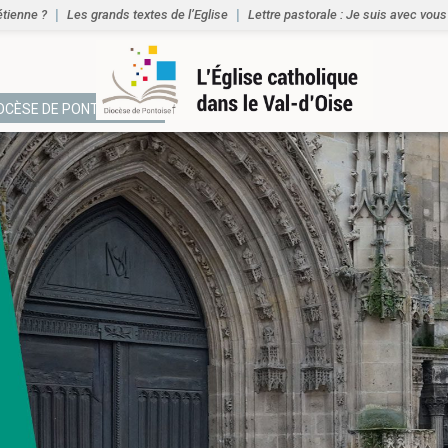
étienne ?
Les grands textes de l’Eglise
Lettre pastorale : Je suis avec vous
IOCÈSE DE PONTOISE