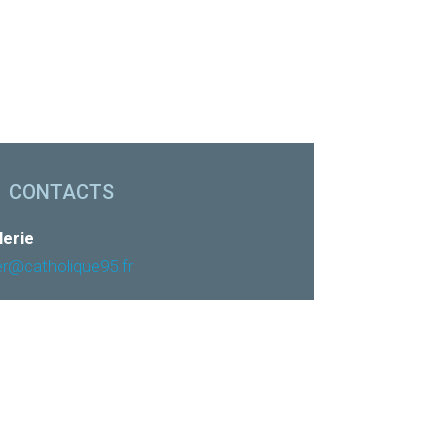
CONTACTS
lerie
er@catholique95.fr