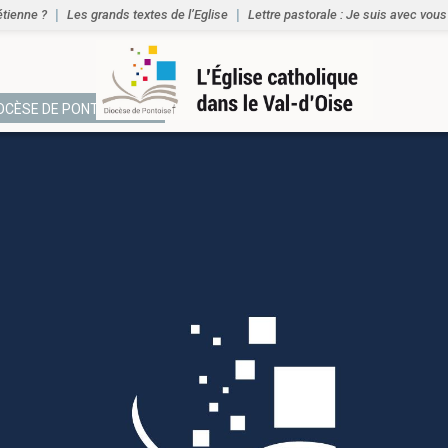
étienne ?
Les grands textes de l’Eglise
Lettre pastorale : Je suis avec vous
IOCÈSE DE PONTOISE