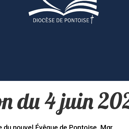
n du 4 juin 20
e du nouvel Évêque de Pontoise, Mgr