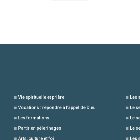
Vie spirituelle et prière
Les 
Vocations : répondre à l'appel de Dieu
Le s
Les formations
Le s
Partir en pèlerinages
Le s
Arts, culture et foi
Les 