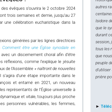
autres r
 des évêques s’ouvrira le 2 octobre 2024
centaines
eront trois semaines et demie, jusqu’au 27
Isidore d
par une célébration eucharistique dans la
que le s
durant c
exions générées par les lignes directrices
session, j
«
Comment être une Église synodale en
tous les
avec un discernement choral afin d’être
que nous
 réflexions, comme l’explique le jésuite
peuple d
aux de l’Assemblée
« naîtront de nouvelles
d’utilise
l s’agira d’une étape importante dans le
prière po
rançois et entamé en 2021, un nouveau
es représentants de l’Église universelle à
dynamique et vitale, toujours plus proche
s, les personnes vulnérables, les femmes,
►
Téléc