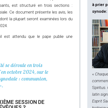
à prier 
ants, est structuré en trois sections :
synode:
iale. Ce document présente les avis, les
, dont la plupart seront examinées lors du
2024.
il est attendu que le pape publie une
é se déroule en trois
’en octobre 2024, sur le
«
Chaque 
 synodale : communion,
commencé
».
Spiritus
.
latin sig
Esprit Sai
XIÈME SESSION DE
ÉVÊQUES ?
historiqu