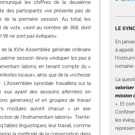
ommuniqué les chiffres de la deuxième
te des participants «
ne présente pas de
e de la première session. Au total, les
t de vote, «
sont au nombre de 368, dont
LE SYN
et 96 ne sont pas évêques
».
En janvie
 de la XVIe Assemblée générale ordinaire
a appelé 
l’Instru
uxième session devra «
indiquer les pas à
romaine q
rumentum laboris
, en tenant compte du «
ontextes locaux
», ainsi que de la «
richesse
La quest
». L’Assemblée synodale travaillera sur la
valoriser
e eux ayant des sessions alternées en
mission 
ons générales) et en groupes de travail
». Et com
rs modules auront chacun «
un axe
Conféren
ection de l’Instrumentum laboris
». Trente-
les évêq
nq tables linguistiques; leur travail, comme
représen
 selon la méthode de la conversation dans