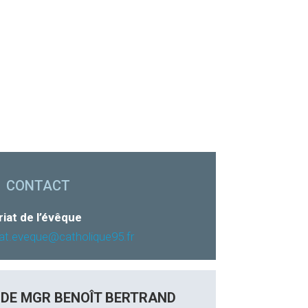
CONTACT
iat de l’évêque
iat.eveque@catholique95.fr
 DE MGR BENOÎT BERTRAND