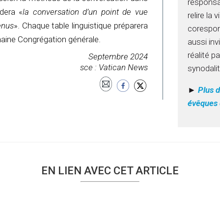
responsab
idera «
la conversation d’un point de vue
relire la
enus
». Chaque table linguistique préparera
corespons
haine Congrégation générale.
aussi inv
réalité p
Septembre 2024
sce : Vatican News
synodali
►
Plus d
évêques 
EN LIEN AVEC CET ARTICLE