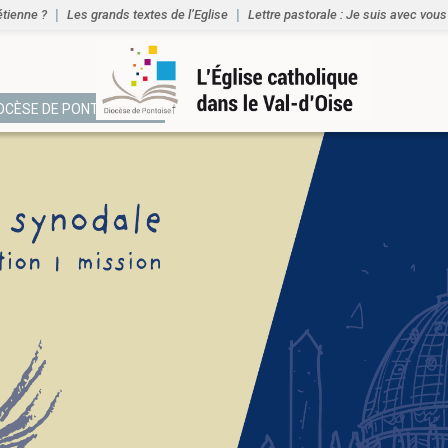
étienne ?
Les grands textes de l’Eglise
Lettre pastorale : Je suis avec vous
IOCÈSE DE PONTOISE