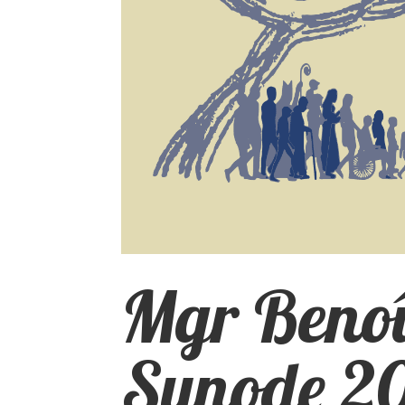
Mgr Benoî
Synode 2