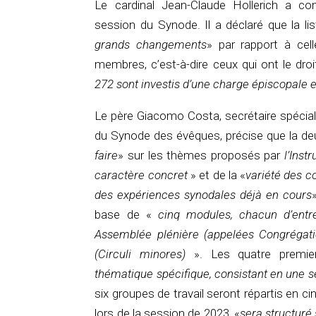
Le cardinal Jean-Claude Hollerich a c
session du Synode. Il a déclaré que la lis
grands changements
» par rapport à cell
membres, c’est-à-dire ceux qui ont le droi
272 sont investis d’une charge épiscopale 
Le père Giacomo Costa, secrétaire spécial
du Synode des évêques, précise que la de
faire
» sur les thèmes proposés par
l’Inst
caractère concret
» et de la «
variété des c
des expériences synodales déjà en cours
base de «
cinq modules, chacun d’entr
Assemblée plénière (appelées Congrégati
(Circuli minores)
». Les quatre premie
thématique spécifique, consistant en une s
six groupes de travail seront répartis en ci
lors de la session de 2023, «
sera structuré