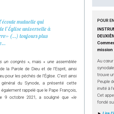
POUR EN
’écoute mutuelle qui
de l’Église universelle à
INSTRU
rre»
(…) toujours plus
DEUXIÈ
le…
Comment
mission 
Au cœur 
s un congrès
», mais «
une assemblée
synodale
e la Parole de Dieu et de l’Esprit, ainsi
trouve un
u pour les péchés de l’Église. C’est ainsi
Peuple de
e général du Synode, a présenté cette
invité à 
 également rappelé que le Pape François,
Cet appel
le 9 octobre 2021, a souligné que «
le
fondé su
►
Lire l