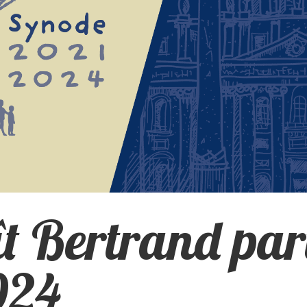
t Bertrand part
024