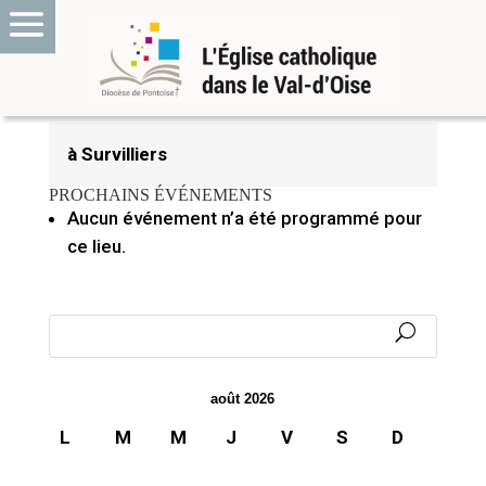
1 septembre 2023
à Survilliers
PROCHAINS ÉVÉNEMENTS
Aucun événement n’a été programmé pour
ce lieu.
août 2026
L
M
M
J
V
S
D