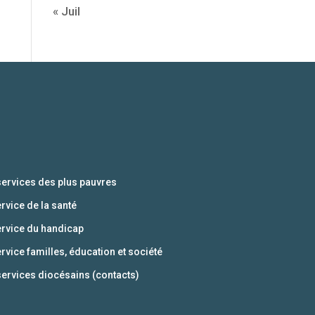
« Juil
services des plus pauvres
ervice de la santé
ervice du handicap
ervice familles, éducation et société
services diocésains (contacts)