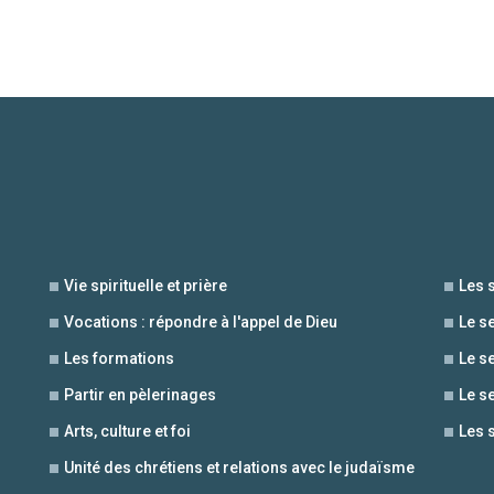
Vie spirituelle et prière
Les 
Vocations : répondre à l'appel de Dieu
Le s
Les formations
Le s
Partir en pèlerinages
Le s
Arts, culture et foi
Les 
Unité des chrétiens et relations avec le judaïsme