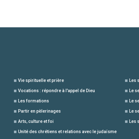
Vie spirituelle et prière
Les 
Vocations : répondre à l'appel de Dieu
Le s
Les formations
Le s
Partir en pèlerinages
Le s
Arts, culture et foi
Les 
Unité des chrétiens et relations avec le judaïsme