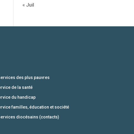
« Juil
services des plus pauvres
ervice de la santé
ervice du handicap
ervice familles, éducation et société
services diocésains (contacts)