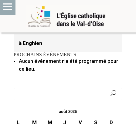
27 avril 2021
à Enghien
PROCHAINS ÉVÉNEMENTS
Aucun événement n’a été programmé pour
ce lieu.
août 2026
L
M
M
J
V
S
D