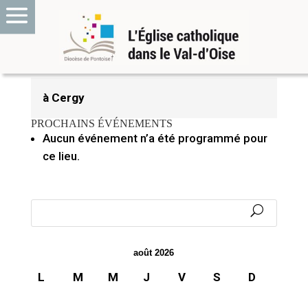
21 octobre 2020
à Cergy
PROCHAINS ÉVÉNEMENTS
Aucun événement n’a été programmé pour
ce lieu.
août 2026
L
M
M
J
V
S
D