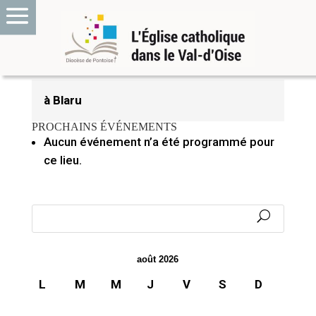
17 janvier 2022
à Blaru
PROCHAINS ÉVÉNEMENTS
Aucun événement n’a été programmé pour
ce lieu.
août 2026
L
M
M
J
V
S
D