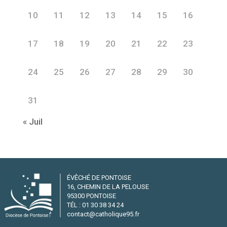
10
11
12
13
14
15
16
17
18
19
20
21
22
23
24
25
26
27
28
29
30
31
« Juil
ÉVÊCHÉ DE PONTOISE
16, CHEMIN DE LA PELOUSE
95300 PONTOISE
TÉL : 01 30 38 34 24
contact@catholique95.fr