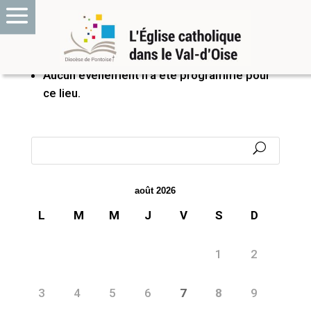
PROCHAINS ÉVÉNEMENTS
Aucun événement n’a été programmé pour
ce lieu.
août 2026
L
M
M
J
V
S
D
1
2
3
4
5
6
7
8
9