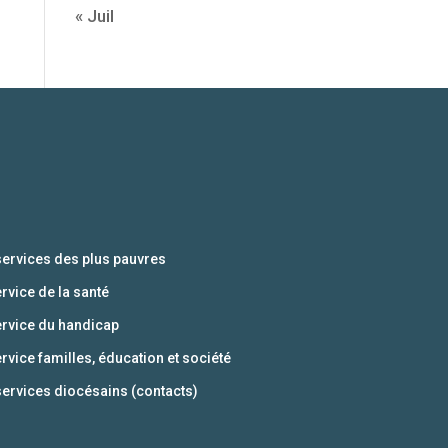
« Juil
services des plus pauvres
ervice de la santé
ervice du handicap
ervice familles, éducation et société
services diocésains (contacts)