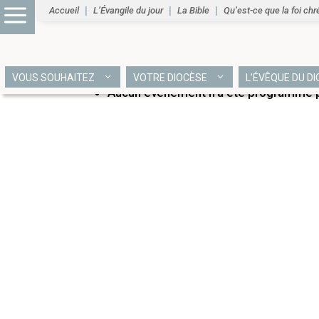
Accueil
L’Évangile du jour
La Bible
Qu’est-ce que la foi chr
PROCHAINS ÉVÉNEME
VOUS SOUHAITEZ
VOTRE DIOCÈSE
L’ÉVÊQUE DU D
Aucun événement n’a été programmé po