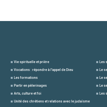
Vie spirituelle et prière
Les 
Vocations : répondre à l'appel de Dieu
Le s
Les formations
Le s
Partir en pèlerinages
Le s
Arts, culture et foi
Les 
Unité des chrétiens et relations avec le judaïsme