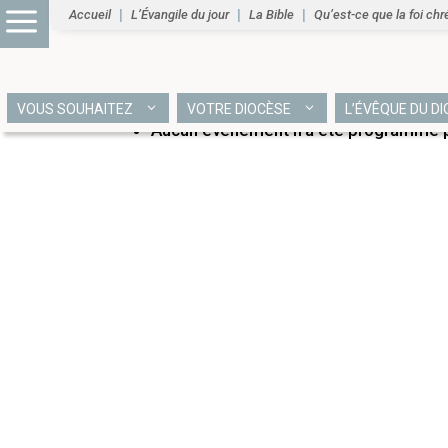
Accueil
L’Évangile du jour
La Bible
Qu’est-ce que la foi chr
PROCHAINS ÉVÉNEME
VOUS SOUHAITEZ
VOTRE DIOCÈSE
L’ÉVÊQUE DU D
Aucun événement n’a été programmé po