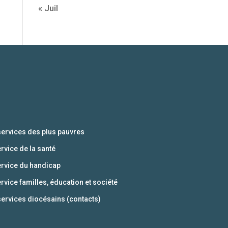
« Juil
services des plus pauvres
ervice de la santé
ervice du handicap
ervice familles, éducation et société
services diocésains (contacts)