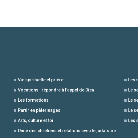
Vie spirituelle et prière
Les 
Vocations : répondre à l'appel de Dieu
Le s
Les formations
Le s
Partir en pèlerinages
Le s
Arts, culture et foi
Les 
Unité des chrétiens et relations avec le judaïsme