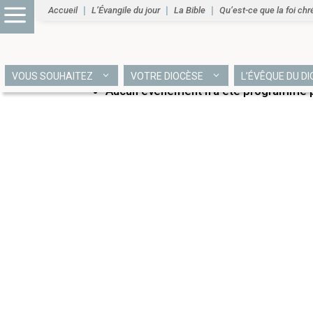
Accueil
L’Évangile du jour
La Bible
Qu’est-ce que la foi chr
PROCHAINS ÉVÉNEME
VOUS SOUHAITEZ
VOTRE DIOCÈSE
L’ÉVÊQUE DU D
Aucun événement n’a été programmé po