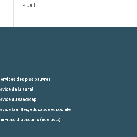
« Juil
services des plus pauvres
ervice de la santé
ervice du handicap
ervice familles, éducation et société
services diocésains (contacts)