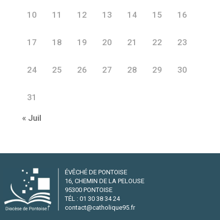
10
11
12
13
14
15
16
17
18
19
20
21
22
23
24
25
26
27
28
29
30
31
« Juil
ÉVÊCHÉ DE PONTOISE
16, CHEMIN DE LA PELOUSE
95300 PONTOISE
TÉL : 01 30 38 34 24
contact@catholique95.fr