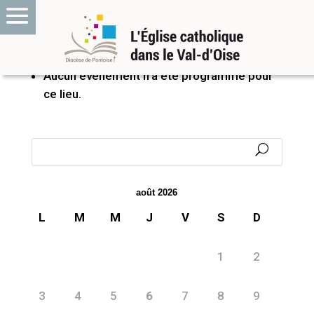
PROCHAINS ÉVÉNEMENTS
Aucun événement n’a été programmé pour
ce lieu.
août 2026
L
M
M
J
V
S
D
1
2
3
4
5
6
7
8
9