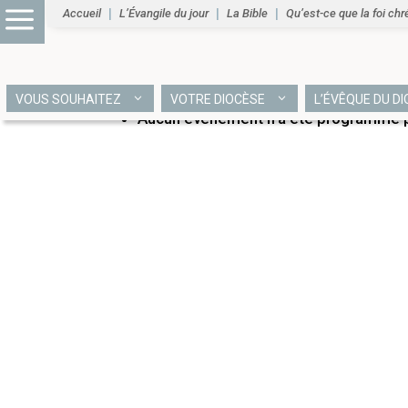
Accueil
L’Évangile du jour
La Bible
Qu’est-ce que la foi chr
PROCHAINS ÉVÉNEME
VOUS SOUHAITEZ
VOTRE DIOCÈSE
L’ÉVÊQUE DU D
Aucun événement n’a été programmé po