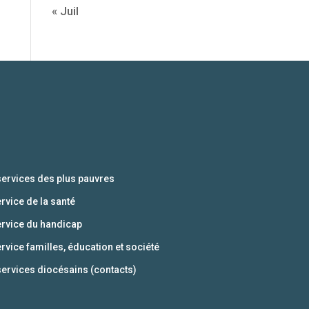
« Juil
services des plus pauvres
ervice de la santé
ervice du handicap
ervice familles, éducation et société
services diocésains (contacts)