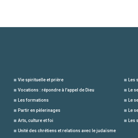
Vie spirituelle et prière
Les 
Vocations : répondre à l'appel de Dieu
Le s
Les formations
Le s
Partir en pèlerinages
Le s
Arts, culture et foi
Les 
Unité des chrétiens et relations avec le judaïsme