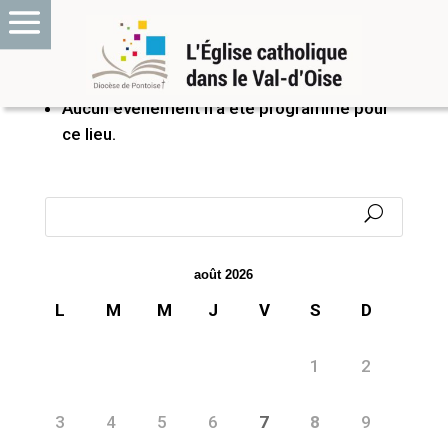
PROCHAINS ÉVÉNEMENTS
Aucun événement n’a été programmé pour
ce lieu.
août 2026
L
M
M
J
V
S
D
1
2
3
4
5
6
7
8
9