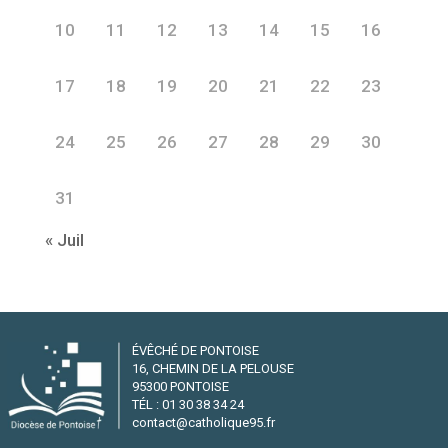
10
11
12
13
14
15
16
17
18
19
20
21
22
23
24
25
26
27
28
29
30
31
« Juil
ÉVÊCHÉ DE PONTOISE
16, CHEMIN DE LA PELOUSE
95300 PONTOISE
TÉL : 01 30 38 34 24
contact@catholique95.fr