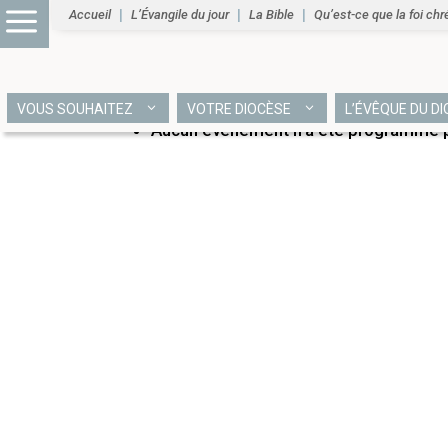
Accueil
L’Évangile du jour
La Bible
Qu’est-ce que la foi chr
PROCHAINS ÉVÉNEME
VOUS SOUHAITEZ
VOTRE DIOCÈSE
L’ÉVÊQUE DU D
Aucun événement n’a été programmé po