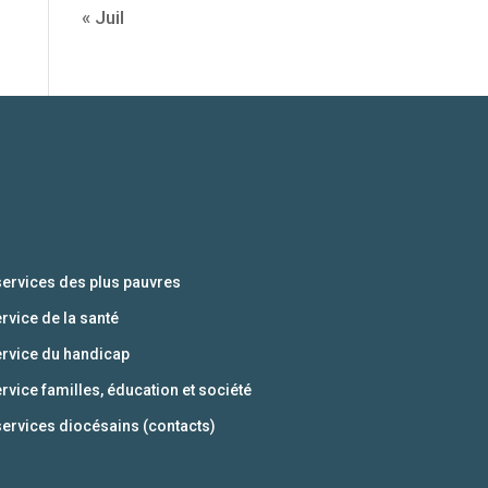
« Juil
services des plus pauvres
ervice de la santé
ervice du handicap
ervice familles, éducation et société
services diocésains (contacts)