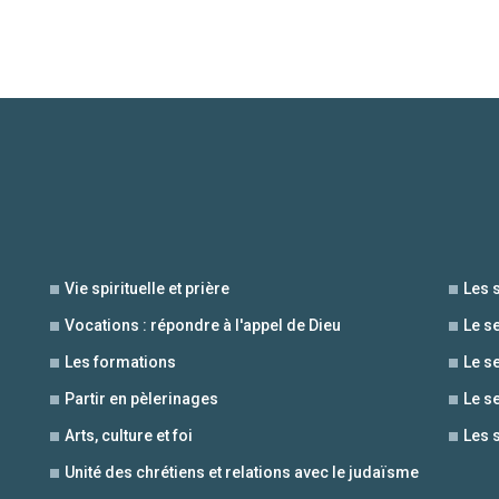
Vie spirituelle et prière
Les 
Vocations : répondre à l'appel de Dieu
Le s
Les formations
Le s
Partir en pèlerinages
Le s
Arts, culture et foi
Les 
Unité des chrétiens et relations avec le judaïsme