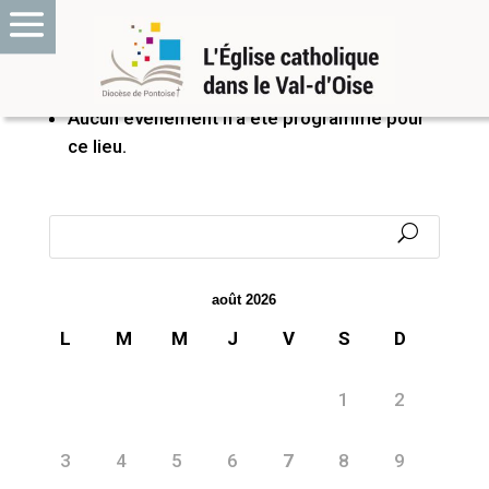
PROCHAINS ÉVÉNEMENTS
Aucun événement n’a été programmé pour
ce lieu.
août 2026
L
M
M
J
V
S
D
1
2
3
4
5
6
7
8
9