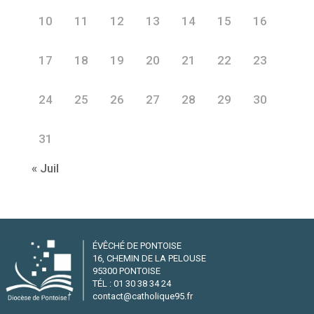
10
11
12
13
14
15
16
17
18
19
20
21
22
23
24
25
26
27
28
29
30
31
« Juil
ÉVÊCHÉ DE PONTOISE
16, CHEMIN DE LA PELOUSE
95300 PONTOISE
TÉL : 01 30 38 34 24
contact@catholique95.fr