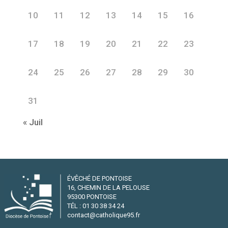
10
11
12
13
14
15
16
17
18
19
20
21
22
23
24
25
26
27
28
29
30
31
« Juil
ÉVÊCHÉ DE PONTOISE
16, CHEMIN DE LA PELOUSE
95300 PONTOISE
TÉL : 01 30 38 34 24
contact@catholique95.fr