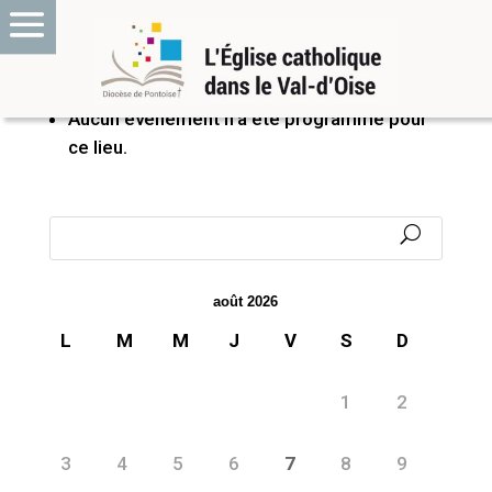
PROCHAINS ÉVÉNEMENTS
Aucun événement n’a été programmé pour
ce lieu.
août 2026
L
M
M
J
V
S
D
1
2
3
4
5
6
7
8
9